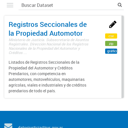
Registros Seccionales de
la Propiedad Automotor
csv
Ministerio de Justicia. Subsecretaría de Asuntos
zip
Registrales. Dirección Nacional de los Registros
Nacionales de la Propiedad del Automotor y
gráfico
Créditos ...
Listados de Registros Seccionales de la
Propiedad del Automotor y Créditos
Prendarios, con competencia en
automotores, motovehículos, maquinarias
agrícolas, viales e industriales y de créditos
prendarios de todo el país.
datosjusticia@jus.gov.ar