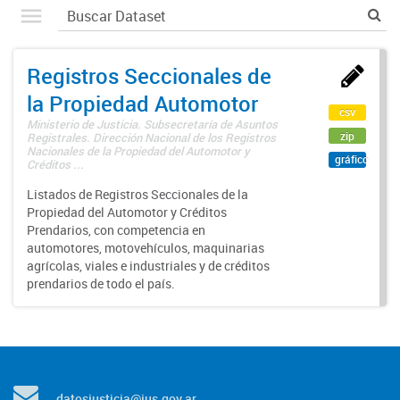
Registros Seccionales de
la Propiedad Automotor
csv
Ministerio de Justicia. Subsecretaría de Asuntos
zip
Registrales. Dirección Nacional de los Registros
Nacionales de la Propiedad del Automotor y
gráfico
Créditos ...
Listados de Registros Seccionales de la
Propiedad del Automotor y Créditos
Prendarios, con competencia en
automotores, motovehículos, maquinarias
agrícolas, viales e industriales y de créditos
prendarios de todo el país.
datosjusticia@jus.gov.ar