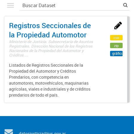
Registros Seccionales de
la Propiedad Automotor
csv
Ministerio de Justicia. Subsecretaría de Asuntos
zip
Registrales. Dirección Nacional de los Registros
Nacionales de la Propiedad del Automotor y
gráfico
Créditos ...
Listados de Registros Seccionales de la
Propiedad del Automotor y Créditos
Prendarios, con competencia en
automotores, motovehículos, maquinarias
agrícolas, viales e industriales y de créditos
prendarios de todo el país.
datosjusticia@jus.gov.ar