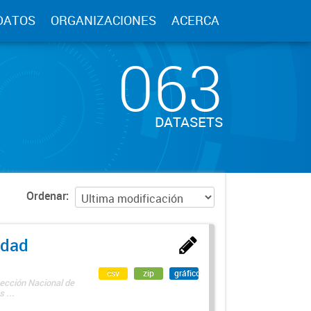
DATOS
ORGANIZACIONES
ACERCA
063
DATASETS
Ordenar
edad
csv
zip
gráfico
rección Nacional de
 ...