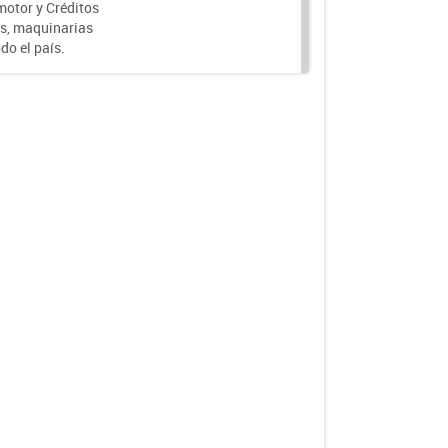
motor y Créditos
s, maquinarias
do el país.