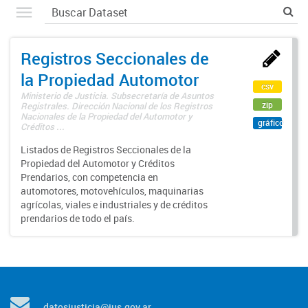
Registros Seccionales de
la Propiedad Automotor
csv
Ministerio de Justicia. Subsecretaría de Asuntos
zip
Registrales. Dirección Nacional de los Registros
Nacionales de la Propiedad del Automotor y
gráfico
Créditos ...
Listados de Registros Seccionales de la
Propiedad del Automotor y Créditos
Prendarios, con competencia en
automotores, motovehículos, maquinarias
agrícolas, viales e industriales y de créditos
prendarios de todo el país.
datosjusticia@jus.gov.ar