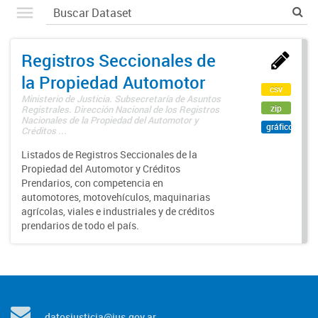
Registros Seccionales de
la Propiedad Automotor
csv
Ministerio de Justicia. Subsecretaría de Asuntos
zip
Registrales. Dirección Nacional de los Registros
Nacionales de la Propiedad del Automotor y
gráfico
Créditos ...
Listados de Registros Seccionales de la
Propiedad del Automotor y Créditos
Prendarios, con competencia en
automotores, motovehículos, maquinarias
agrícolas, viales e industriales y de créditos
prendarios de todo el país.
datosjusticia@jus.gov.ar