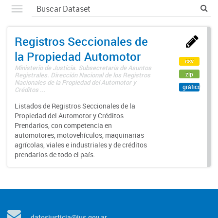
Registros Seccionales de
la Propiedad Automotor
csv
Ministerio de Justicia. Subsecretaría de Asuntos
zip
Registrales. Dirección Nacional de los Registros
Nacionales de la Propiedad del Automotor y
gráfico
Créditos ...
Listados de Registros Seccionales de la
Propiedad del Automotor y Créditos
Prendarios, con competencia en
automotores, motovehículos, maquinarias
agrícolas, viales e industriales y de créditos
prendarios de todo el país.
datosjusticia@jus.gov.ar