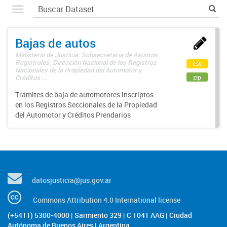
Bajas de autos
Ministerio de Justicia. Subsecretaría de Asuntos
Registrales. Dirección Nacional de los Registros
csv
Nacionales de la Propiedad del Automotor y
zip
Créditos ...
Trámites de baja de automotores inscriptos
en los Registros Seccionales de la Propiedad
del Automotor y Créditos Prendarios
datosjusticia@jus.gov.ar
Commons Attribution 4.0 International license
(+5411) 5300-4000 | Sarmiento 329 | C 1041 AAG | Ciudad
Autónoma de Buenos Aires | Argentina