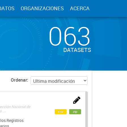
DATOS
ORGANIZACIONES
ACERCA
063
DATASETS
Ordenar
rección Nacional de
 ...
csv
zip
los Registros
arios.