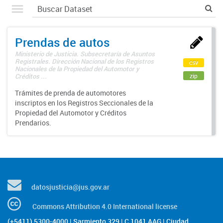
Prendas de autos
Ministerio de Justicia. Subsecretaría de Asuntos
Registrales. Dirección Nacional de los Registros
csv
Nacionales de la Propiedad del Automotor y
zip
Créditos ...
Trámites de prenda de automotores
inscriptos en los Registros Seccionales de la
Propiedad del Automotor y Créditos
Prendarios.
datosjusticia@jus.gov.ar
Commons Attribution 4.0 International license
(+5411) 5300-4000 | Sarmiento 329 | C 1041 AAG | Ciudad