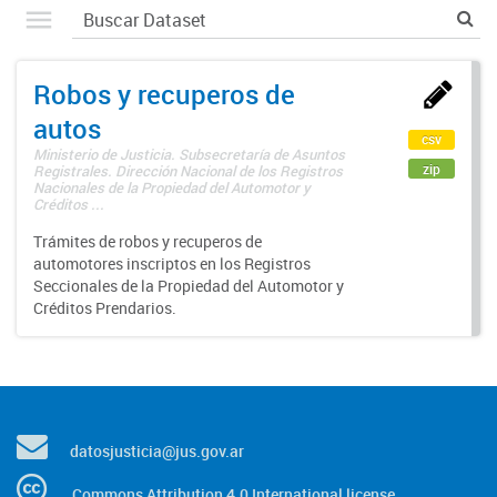
Robos y recuperos de
autos
csv
Ministerio de Justicia. Subsecretaría de Asuntos
zip
Registrales. Dirección Nacional de los Registros
Nacionales de la Propiedad del Automotor y
Créditos ...
Trámites de robos y recuperos de
automotores inscriptos en los Registros
Seccionales de la Propiedad del Automotor y
Créditos Prendarios.
datosjusticia@jus.gov.ar
Commons Attribution 4.0 International license