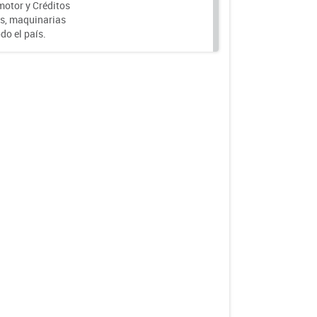
motor y Créditos
s, maquinarias
do el país.