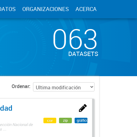
DATOS
ORGANIZACIONES
ACERCA
063
DATASETS
Ordenar
edad
csv
zip
gráfico
rección Nacional de
 ...