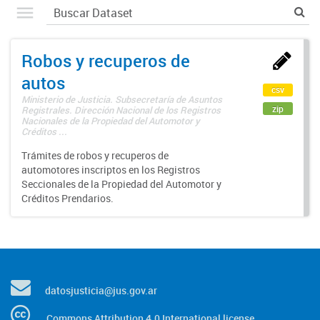
Robos y recuperos de
autos
csv
Ministerio de Justicia. Subsecretaría de Asuntos
zip
Registrales. Dirección Nacional de los Registros
Nacionales de la Propiedad del Automotor y
Créditos ...
Trámites de robos y recuperos de
automotores inscriptos en los Registros
Seccionales de la Propiedad del Automotor y
Créditos Prendarios.
datosjusticia@jus.gov.ar
Commons Attribution 4.0 International license