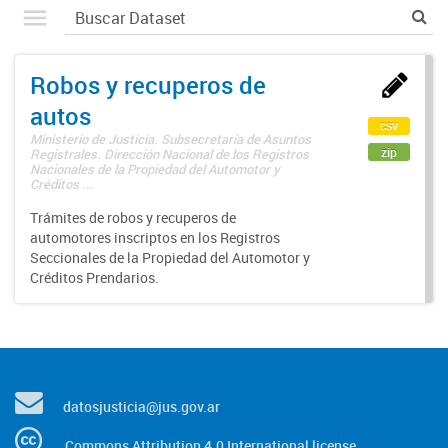
Robos y recuperos de
autos
csv
Ministerio de Justicia. Subsecretaría de Asuntos
zip
Registrales. Dirección Nacional de los Registros
Nacionales de la Propiedad del Automotor y
Créditos ...
Trámites de robos y recuperos de
automotores inscriptos en los Registros
Seccionales de la Propiedad del Automotor y
Créditos Prendarios.
datosjusticia@jus.gov.ar
Commons Attribution 4.0 International license