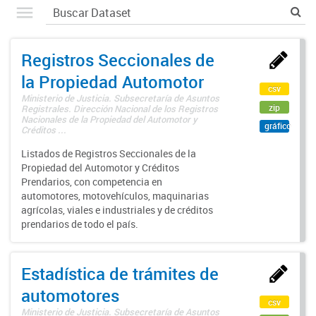
Registros Seccionales de
la Propiedad Automotor
csv
Ministerio de Justicia. Subsecretaría de Asuntos
zip
Registrales. Dirección Nacional de los Registros
Nacionales de la Propiedad del Automotor y
gráfico
Créditos ...
Listados de Registros Seccionales de la
Propiedad del Automotor y Créditos
Prendarios, con competencia en
automotores, motovehículos, maquinarias
agrícolas, viales e industriales y de créditos
prendarios de todo el país.
Estadística de trámites de
automotores
csv
Ministerio de Justicia. Subsecretaría de Asuntos