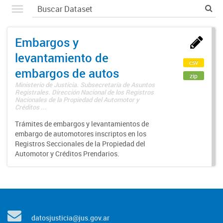
Embargos y
levantamiento de
csv
embargos de autos
zip
Ministerio de Justicia. Subsecretaría de Asuntos
Registrales. Dirección Nacional de los Registros
Nacionales de la Propiedad del Automotor y
Créditos ...
Trámites de embargos y levantamientos de
embargo de automotores inscriptos en los
Registros Seccionales de la Propiedad del
Automotor y Créditos Prendarios.
datosjusticia@jus.gov.ar