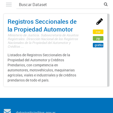
Registros Seccionales de
la Propiedad Automotor
csv
Ministerio de Justicia. Subsecretaría de Asuntos
zip
Registrales. Dirección Nacional de los Registros
Nacionales de la Propiedad del Automotor y
gráfico
Créditos ...
Listados de Registros Seccionales de la
Propiedad del Automotor y Créditos
Prendarios, con competencia en
automotores, motovehículos, maquinarias
agrícolas, viales e industriales y de créditos
prendarios de todo el país.
datosjusticia@jus.gov.ar