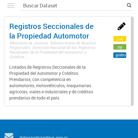
Registros Seccionales de
la Propiedad Automotor
csv
Ministerio de Justicia. Subsecretaría de Asuntos
zip
Registrales. Dirección Nacional de los Registros
Nacionales de la Propiedad del Automotor y
gráfico
Créditos ...
Listados de Registros Seccionales de la
Propiedad del Automotor y Créditos
Prendarios, con competencia en
automotores, motovehículos, maquinarias
agrícolas, viales e industriales y de créditos
prendarios de todo el país.
datosjusticia@jus.gov.ar