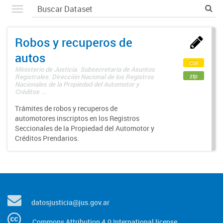
Robos y recuperos de
autos
csv
Ministerio de Justicia. Subsecretaría de Asuntos
zip
Registrales. Dirección Nacional de los Registros
Nacionales de la Propiedad del Automotor y
Créditos ...
Trámites de robos y recuperos de
automotores inscriptos en los Registros
Seccionales de la Propiedad del Automotor y
Créditos Prendarios.
datosjusticia@jus.gov.ar
Commons Attribution 4.0 International license