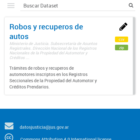
Robos y recuperos de
autos
csv
Ministerio de Justicia. Subsecretaría de Asuntos
zip
Registrales. Dirección Nacional de los Registros
Nacionales de la Propiedad del Automotor y
Créditos ...
Trámites de robos y recuperos de
automotores inscriptos en los Registros
Seccionales de la Propiedad del Automotor y
Créditos Prendarios.
datosjusticia@jus.gov.ar
Commons Attribution 4.0 International license