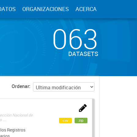
DATOS
ORGANIZACIONES
ACERCA
063
DATASETS
Ordenar
rección Nacional de
 ...
csv
zip
los Registros
arios.