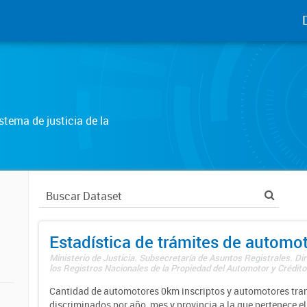
tema de justicia de la
Estadística de trámites de automo
Ministerio de Justicia. Subsecretaría de Asuntos Registrales. Di
los Registros Nacionales de la Propiedad del Automotor y Créditos
Cantidad de automotores 0km inscriptos y automotores tran
discriminados por año, mes y provincia a la que pertenece el