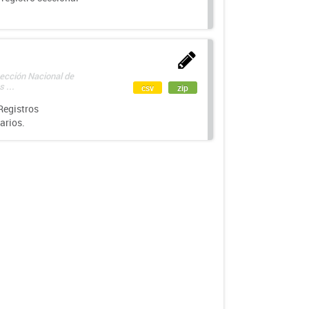
rección Nacional de
 ...
csv
zip
Registros
arios.