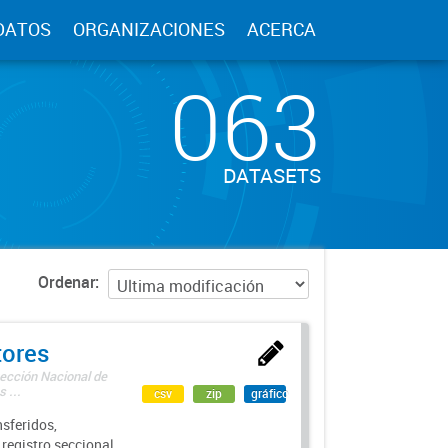
DATOS
ORGANIZACIONES
ACERCA
063
DATASETS
Ordenar
tores
rección Nacional de
 ...
csv
zip
gráfico
sferidos,
 registro seccional