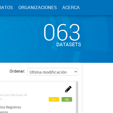
DATOS
ORGANIZACIONES
ACERCA
063
DATASETS
Ordenar
rección Nacional de
 ...
csv
zip
los Registros
arios.