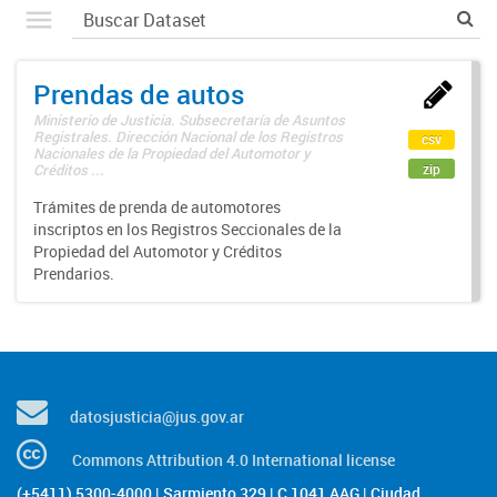
Prendas de autos
Ministerio de Justicia. Subsecretaría de Asuntos
Registrales. Dirección Nacional de los Registros
csv
Nacionales de la Propiedad del Automotor y
zip
Créditos ...
Trámites de prenda de automotores
inscriptos en los Registros Seccionales de la
Propiedad del Automotor y Créditos
Prendarios.
datosjusticia@jus.gov.ar
Commons Attribution 4.0 International license
(+5411) 5300-4000 | Sarmiento 329 | C 1041 AAG | Ciudad