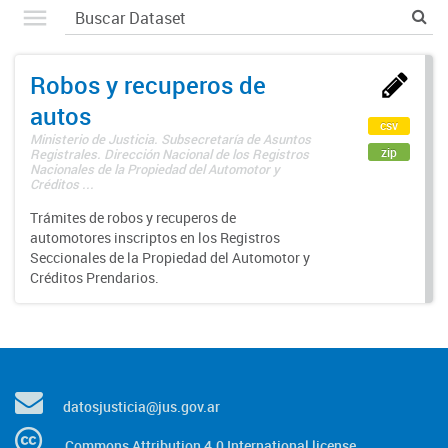
Robos y recuperos de
autos
csv
Ministerio de Justicia. Subsecretaría de Asuntos
zip
Registrales. Dirección Nacional de los Registros
Nacionales de la Propiedad del Automotor y
Créditos ...
Trámites de robos y recuperos de
automotores inscriptos en los Registros
Seccionales de la Propiedad del Automotor y
Créditos Prendarios.
datosjusticia@jus.gov.ar
Commons Attribution 4.0 International license