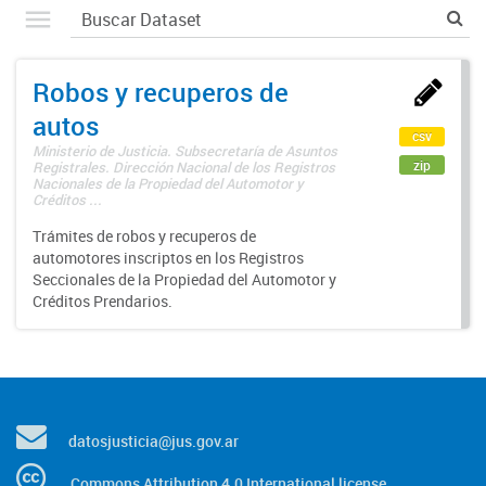
Robos y recuperos de
autos
csv
Ministerio de Justicia. Subsecretaría de Asuntos
zip
Registrales. Dirección Nacional de los Registros
Nacionales de la Propiedad del Automotor y
Créditos ...
Trámites de robos y recuperos de
automotores inscriptos en los Registros
Seccionales de la Propiedad del Automotor y
Créditos Prendarios.
datosjusticia@jus.gov.ar
Commons Attribution 4.0 International license