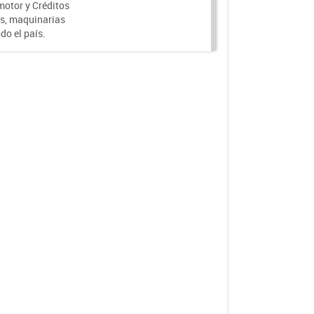
motor y Créditos
s, maquinarias
do el país.