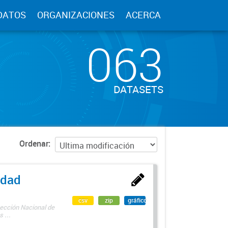
DATOS
ORGANIZACIONES
ACERCA
063
DATASETS
Ordenar
edad
csv
zip
gráfico
rección Nacional de
 ...