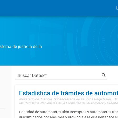
tema de justicia de la
Estadística de trámites de automo
Ministerio de Justicia. Subsecretaría de Asuntos Registrales. Di
los Registros Nacionales de la Propiedad del Automotor y Créditos
Cantidad de automotores 0km inscriptos y automotores tran
discriminados por año, mes y provincia a la que pertenece el