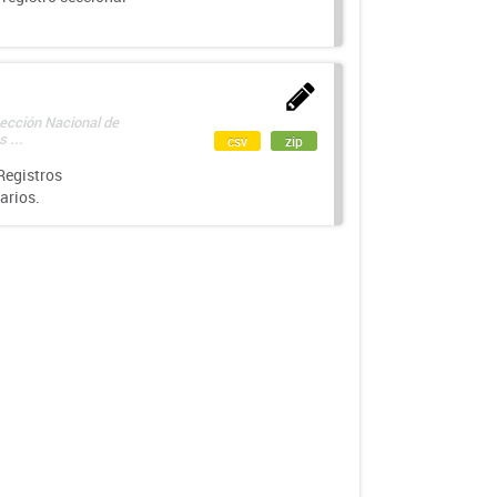
rección Nacional de
 ...
csv
zip
Registros
arios.