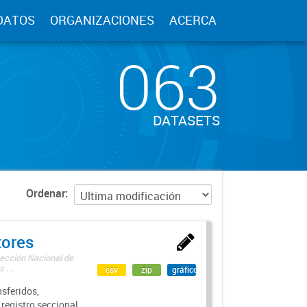
DATOS
ORGANIZACIONES
ACERCA
063
DATASETS
Ordenar
tores
rección Nacional de
 ...
csv
zip
gráfico
sferidos,
 registro seccional