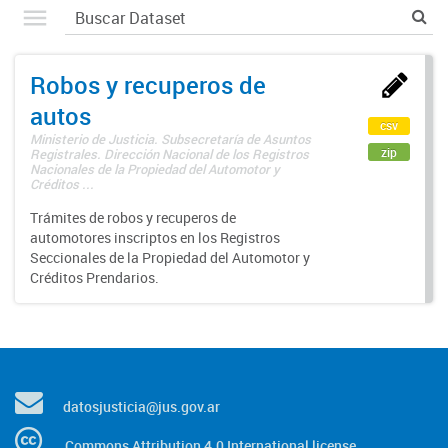
Robos y recuperos de
autos
csv
Ministerio de Justicia. Subsecretaría de Asuntos
zip
Registrales. Dirección Nacional de los Registros
Nacionales de la Propiedad del Automotor y
Créditos ...
Trámites de robos y recuperos de
automotores inscriptos en los Registros
Seccionales de la Propiedad del Automotor y
Créditos Prendarios.
datosjusticia@jus.gov.ar
Commons Attribution 4.0 International license