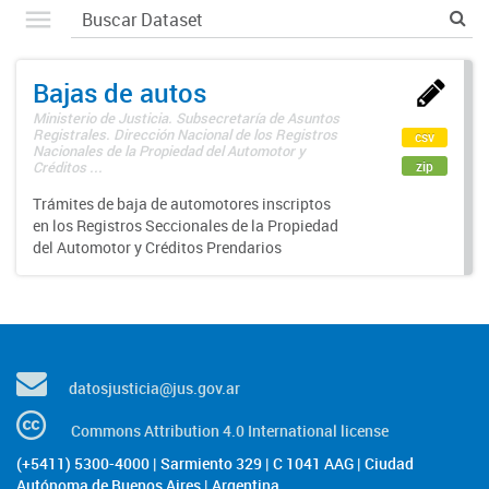
Bajas de autos
Ministerio de Justicia. Subsecretaría de Asuntos
Registrales. Dirección Nacional de los Registros
csv
Nacionales de la Propiedad del Automotor y
zip
Créditos ...
Trámites de baja de automotores inscriptos
en los Registros Seccionales de la Propiedad
del Automotor y Créditos Prendarios
datosjusticia@jus.gov.ar
Commons Attribution 4.0 International license
(+5411) 5300-4000 | Sarmiento 329 | C 1041 AAG | Ciudad
Autónoma de Buenos Aires | Argentina