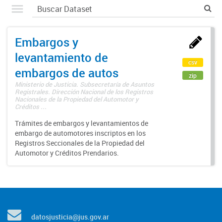
Embargos y
levantamiento de
csv
embargos de autos
zip
Ministerio de Justicia. Subsecretaría de Asuntos
Registrales. Dirección Nacional de los Registros
Nacionales de la Propiedad del Automotor y
Créditos ...
Trámites de embargos y levantamientos de
embargo de automotores inscriptos en los
Registros Seccionales de la Propiedad del
Automotor y Créditos Prendarios.
datosjusticia@jus.gov.ar