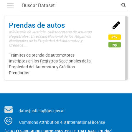
Prendas de autos
Ministerio de Justicia. Subsecretaría de Asuntos
Registrales. Dirección Nacional de los Registros
csv
Nacionales de la Propiedad del Automotor y
zip
Créditos ...
Trámites de prenda de automotores
inscriptos en los Registros Seccionales de la
Propiedad del Automotor y Créditos
Prendarios.
datosjusticia@jus.gov.ar
Commons Attribution 4.0 International license
(+5411) 5300-4000 | Sarmiento 329 | C 1041 AAG | Ciudad