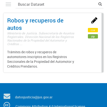
Robos y recuperos de
autos
csv
Ministerio de Justicia. Subsecretaría de Asuntos
zip
Registrales. Dirección Nacional de los Registros
Nacionales de la Propiedad del Automotor y
Créditos ...
Trámites de robos y recuperos de
automotores inscriptos en los Registros
Seccionales de la Propiedad del Automotor y
Créditos Prendarios.
datosjusticia@jus.gov.ar
Commons Attribution 4.0 International license