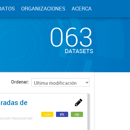
DATOS
ORGANIZACIONES
ACERCA
063
DATASETS
Ordenar
uradas de
csv
xls
zip
ección Nacional del