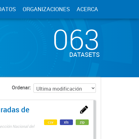
DATOS
ORGANIZACIONES
ACERCA
063
DATASETS
Ordenar
uradas de
csv
xls
zip
ección Nacional del