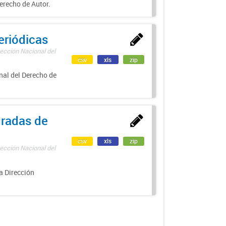
erecho de Autor.
eriódicas
ección Nacional del
csv
xls
zip
nal del Derecho de
uradas de
csv
xls
zip
ección Nacional del
a Dirección