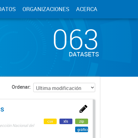
DATOS
ORGANIZACIONES
ACERCA
063
DATASETS
Ordenar
as
csv
xls
zip
ección Nacional del
gráfico