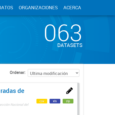
DATOS
ORGANIZACIONES
ACERCA
063
DATASETS
Ordenar
uradas de
csv
xls
zip
ección Nacional del