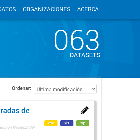
DATOS
ORGANIZACIONES
ACERCA
063
DATASETS
Ordenar
uradas de
csv
xls
zip
ección Nacional del