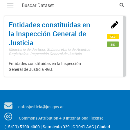
Entidades constituidas en
la Inspección General de
csv
Justicia
zip
Ministerio de Justicia. Subsecretaría de Asuntos
Registrales. Inspección General de Justicia
Entidades constituidas en la Inspección
General de Justicia -IGJ.
datosjusticia@jus.gov.ar
Commons Attribution 4.0 International license
(+5411) 5300-4000 | Sarmiento 329 | C 1041 AAG | Ciudad