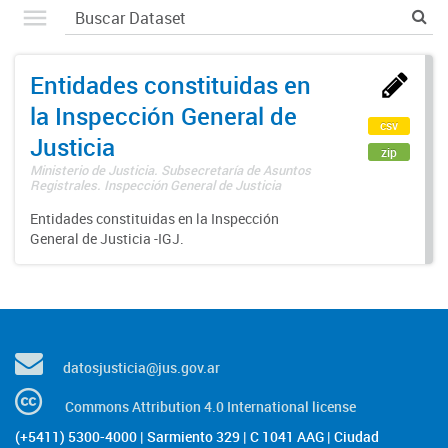
Entidades constituidas en
la Inspección General de
csv
Justicia
zip
Ministerio de Justicia. Subsecretaría de Asuntos
Registrales. Inspección General de Justicia
Entidades constituidas en la Inspección
General de Justicia -IGJ.
datosjusticia@jus.gov.ar
Commons Attribution 4.0 International license
(+5411) 5300-4000 | Sarmiento 329 | C 1041 AAG | Ciudad