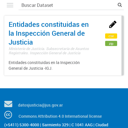
Entidades constituidas en
la Inspección General de
csv
Justicia
zip
Ministerio de Justicia. Subsecretaría de Asuntos
Registrales. Inspección General de Justicia
Entidades constituidas en la Inspección
General de Justicia -IGJ.
datosjusticia@jus.gov.ar
Commons Attribution 4.0 International license
(+5411) 5300-4000 | Sarmiento 329 | C 1041 AAG | Ciudad