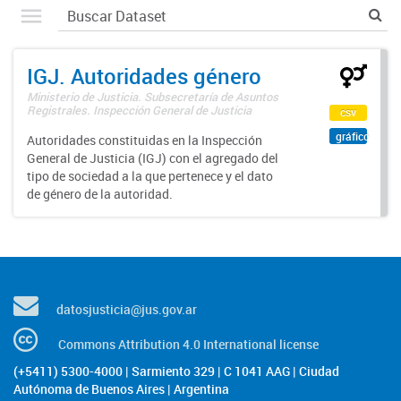
IGJ. Autoridades género
Ministerio de Justicia. Subsecretaría de Asuntos
Registrales. Inspección General de Justicia
csv
gráfico
Autoridades constituidas en la Inspección
General de Justicia (IGJ) con el agregado del
tipo de sociedad a la que pertenece y el dato
de género de la autoridad.
datosjusticia@jus.gov.ar
Commons Attribution 4.0 International license
(+5411) 5300-4000 | Sarmiento 329 | C 1041 AAG | Ciudad
Autónoma de Buenos Aires | Argentina