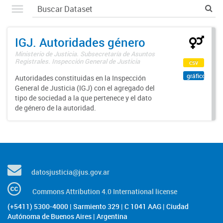
IGJ. Autoridades género
Ministerio de Justicia. Subsecretaría de Asuntos
Registrales. Inspección General de Justicia
csv
gráfico
Autoridades constituidas en la Inspección
General de Justicia (IGJ) con el agregado del
tipo de sociedad a la que pertenece y el dato
de género de la autoridad.
datosjusticia@jus.gov.ar
Commons Attribution 4.0 International license
(+5411) 5300-4000 | Sarmiento 329 | C 1041 AAG | Ciudad
Autónoma de Buenos Aires | Argentina