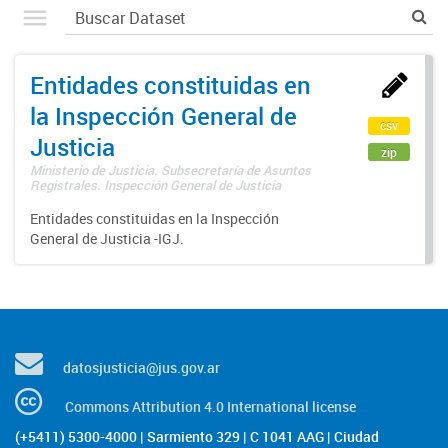
Entidades constituidas en
la Inspección General de
csv
Justicia
zip
Ministerio de Justicia. Subsecretaría de Asuntos
Registrales. Inspección General de Justicia
Entidades constituidas en la Inspección
General de Justicia -IGJ.
datosjusticia@jus.gov.ar
Commons Attribution 4.0 International license
(+5411) 5300-4000 | Sarmiento 329 | C 1041 AAG | Ciudad