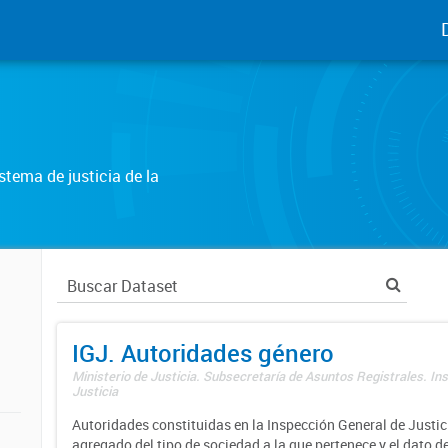
tema de justicia de la
IGJ. Autoridades género
Ministerio de Justicia. Subsecretaría de Asuntos Registrales. In
Justicia
Autoridades constituidas en la Inspección General de Justici
agregado del tipo de sociedad a la que pertenece y el dato d