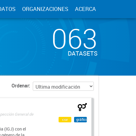
DATOS
ORGANIZACIONES
ACERCA
063
DATASETS
Ordenar
spección General de
csv
gráfico
a (IGJ) con el
e género de la