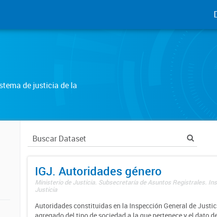
tema de justicia de la
IGJ. Autoridades género
Ministerio de Justicia. Subsecretaría de Asuntos Registrales. In
Justicia
Autoridades constituidas en la Inspección General de Justici
agregado del tipo de sociedad a la que pertenece y el dato d