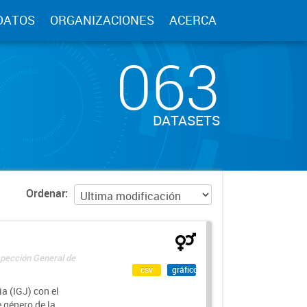
DATOS
ORGANIZACIONES
ACERCA
063
DATASETS
Ordenar
spección General de
csv
gráfico
a (IGJ) con el
e género de la