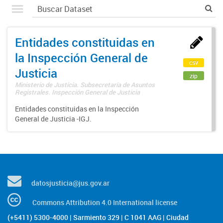
Entidades constituidas en
la Inspección General de
csv
Justicia
zip
Ministerio de Justicia. Subsecretaría de Asuntos
Registrales. Inspección General de Justicia
Entidades constituidas en la Inspección
General de Justicia -IGJ.
datosjusticia@jus.gov.ar
Commons Attribution 4.0 International license
(+5411) 5300-4000 | Sarmiento 329 | C 1041 AAG | Ciudad