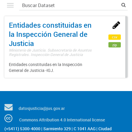
Entidades constituidas en
la Inspección General de
csv
Justicia
zip
Ministerio de Justicia. Subsecretaría de Asuntos
Registrales. Inspección General de Justicia
Entidades constituidas en la Inspección
General de Justicia -IGJ.
datosjusticia@jus.gov.ar
Commons Attribution 4.0 International license
(+5411) 5300-4000 | Sarmiento 329 | C 1041 AAG | Ciudad