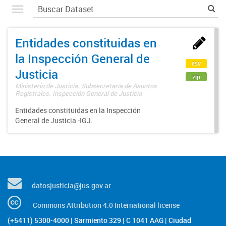
Entidades constituidas en
la Inspección General de
csv
Justicia
zip
Ministerio de Justicia. Subsecretaría de Asuntos
Registrales. Inspección General de Justicia
Entidades constituidas en la Inspección
General de Justicia -IGJ.
datosjusticia@jus.gov.ar
Commons Attribution 4.0 International license
(+5411) 5300-4000 | Sarmiento 329 | C 1041 AAG | Ciudad