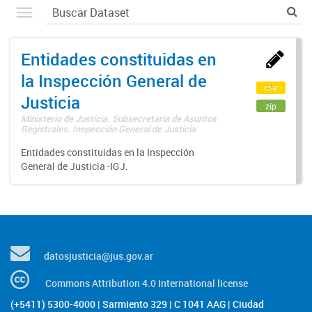
Entidades constituidas en
la Inspección General de
csv
Justicia
zip
Ministerio de Justicia. Subsecretaría de Asuntos
Registrales. Inspección General de Justicia
Entidades constituidas en la Inspección
General de Justicia -IGJ.
datosjusticia@jus.gov.ar
Commons Attribution 4.0 International license
(+5411) 5300-4000 | Sarmiento 329 | C 1041 AAG | Ciudad